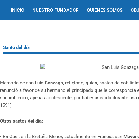
Ir
INICIO
NUESTRO FUNDADOR
QUIÉNES SOMOS
OBJ
al
contenido
Santo del día
Memoria de san
Luis Gonzaga
, religioso, quien, nacido de nobilís
renunció a favor de su hermano el principado que le correspondía 
sucumbiendo, apenas adolescente, por haber asistido durante una
1591).
Otros santos del día:
•
En Gaël, en la Bretaña Menor, actualmente en Francia, san
Meven