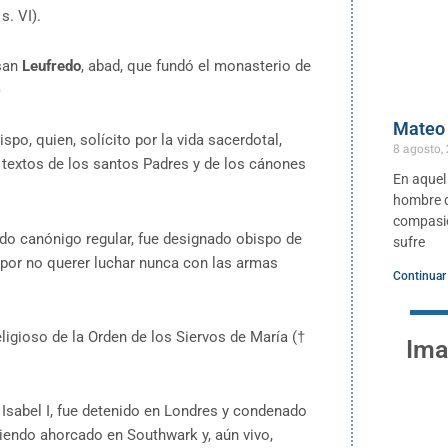
s. VI).
 san
Leufredo
, abad, que fundó el monasterio de
)
Mateo 
bispo, quien, solícito por la vida sacerdotal,
8 agosto,
 textos de los santos Padres y de los cánones
En aquel
hombre qu
compasió
ndo canónigo regular, fue designado obispo de
sufre
 por no querer luchar nunca con las armas
Continuar
religioso de la Orden de los Siervos de María (†
Ima
do Isabel I, fue detenido en Londres y condenado
 siendo ahorcado en Southwark y, aún vivo,