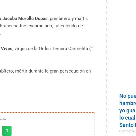
to
Jacobo Morelle Dupas
, presbítero y mártir,
n Francesa fue encarcelado, falleciendo de
.
i Vives
, virgen de la Orden Tercera Carmelita (†
esbítero, mártir durante la gran persecución en
No pue
hambre
yo gua
lo cual
ículo
Santo
8 agosto,