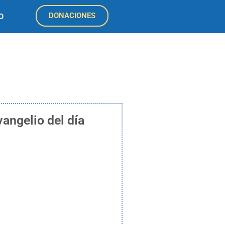
DONACIONES
O
vangelio del día