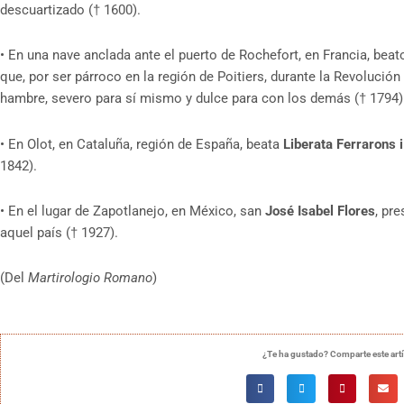
descuartizado († 1600).
•
En una nave anclada ante el puerto de Rochefort, en Francia, bea
que, por ser párroco en la región de Poitiers, durante la Revolució
hambre, severo para sí mismo y dulce para con los demás († 1794)
•
En Olot, en Cataluña, región de España, beata
Liberata Ferrarons 
1842).
•
En el lugar de Zapotlanejo, en México, san
José Isabel Flores
, pr
aquel país († 1927).
(Del
Martirologio Romano
)
¿Te ha gustado? Comparte este art