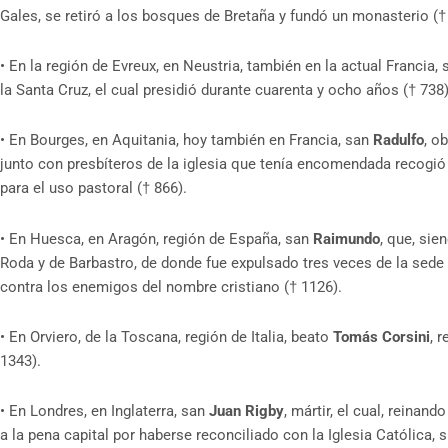
Gales, se retiró a los bosques de Bretaña y fundó un monasterio († 
•
En la región de Evreux, en Neustria, también en la actual Francia,
la Santa Cruz, el cual presidió durante cuarenta y ocho años († 738
•
En Bourges, en Aquitania, hoy también en Francia, san
Radulfo
, o
junto con presbíteros de la iglesia que tenía encomendada recogió
para el uso pastoral († 866).
•
En Huesca, en Aragón, región de España, san
Raimundo
, que, sie
Roda y de Barbastro, de donde fue expulsado tres veces de la sede
contra los enemigos del nombre cristiano († 1126).
•
En Orviero, de la Toscana, región de Italia, beato
Tomás Corsini
, 
1343).
•
En Londres, en Inglaterra, san
Juan Rigby
, mártir, el cual, reinan
a la pena capital por haberse reconciliado con la Iglesia Católica,