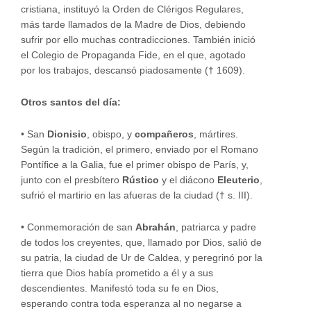
cristiana, instituyó la Orden de Clérigos Regulares,
más tarde llamados de la Madre de Dios, debiendo
sufrir por ello muchas contradicciones. También inició
el Colegio de Propaganda Fide, en el que, agotado
por los trabajos, descansó piadosamente († 1609).
Otros santos del día:
•
San
Dionisio
, obispo, y
compañeros
, mártires.
Según la tradición, el primero, enviado por el Romano
Pontífice a la Galia, fue el primer obispo de París, y,
junto con el presbítero
Rústico
y el diácono
Eleuterio
,
sufrió el martirio en las afueras de la ciudad († s. III).
•
Conmemoración de san
Abrahán
, patriarca y padre
de todos los creyentes, que, llamado por Dios, salió de
su patria, la ciudad de Ur de Caldea, y peregrinó por la
tierra que Dios había prometido a él y a sus
descendientes. Manifestó toda su fe en Dios,
esperando contra toda esperanza al no negarse a