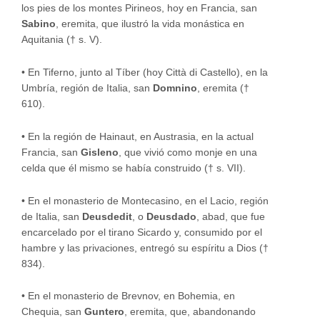
los pies de los montes Pirineos, hoy en Francia, san
Sabino
, eremita, que ilustró la vida monástica en
Aquitania († s. V).
•
En Tiferno, junto al Tíber (hoy Città di Castello), en la
Umbría, región de Italia, san
Domnino
, eremita (†
610).
•
En la región de Hainaut, en Austrasia, en la actual
Francia, san
Gisleno
, que vivió como monje en una
celda que él mismo se había construido († s. VII).
•
En el monasterio de Montecasino, en el Lacio, región
de Italia, san
Deusdedit
, o
Deusdado
, abad, que fue
encarcelado por el tirano Sicardo y, consumido por el
hambre y las privaciones, entregó su espíritu a Dios (†
834).
•
En el monasterio de Brevnov, en Bohemia, en
Chequia, san
Guntero
, eremita, que, abandonando