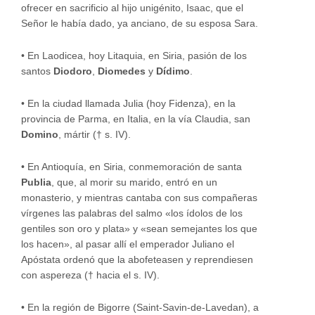
ofrecer en sacrificio al hijo unigénito, Isaac, que el
Señor le había dado, ya anciano, de su esposa Sara.
•
En Laodicea, hoy Litaquia, en Siria, pasión de los
santos
Diodoro
,
Diomedes
y
Dídimo
.
•
En la ciudad llamada Julia (hoy Fidenza), en la
provincia de Parma, en Italia, en la vía Claudia, san
Domino
, mártir († s. IV).
•
En Antioquía, en Siria, conmemoración de santa
Publia
, que, al morir su marido, entró en un
monasterio, y mientras cantaba con sus compañeras
vírgenes las palabras del salmo «los ídolos de los
gentiles son oro y plata» y «sean semejantes los que
los hacen», al pasar allí el emperador Juliano el
Apóstata ordenó que la abofeteasen y reprendiesen
con aspereza († hacia el s. IV).
•
En la región de Bigorre (Saint-Savin-de-Lavedan), a