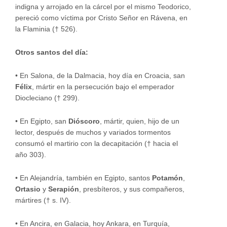
indigna y arrojado en la cárcel por el mismo Teodorico,
pereció como víctima por Cristo Señor en Rávena, en
la Flaminia († 526).
Otros santos del día:
•
En Salona, de la Dalmacia, hoy día en Croacia, san
Félix
, mártir en la persecución bajo el emperador
Diocleciano († 299).
•
En Egipto, san
Dióscoro
, mártir, quien, hijo de un
lector, después de muchos y variados tormentos
consumó el martirio con la decapitación († hacia el
año 303).
•
En Alejandría, también en Egipto, santos
Potamón
,
Ortasio
y
Serapión
, presbíteros, y sus compañeros,
mártires († s. IV).
•
En Ancira, en Galacia, hoy Ankara, en Turquía,