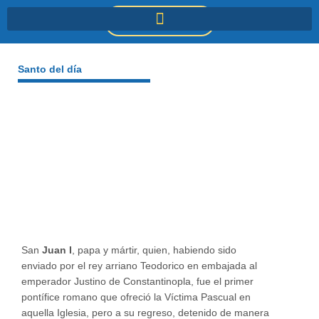
Ir
DONACIONES
al
contenido
Santo del día
San
Juan I
, papa y mártir, quien, habiendo sido
enviado por el rey arriano Teodorico en embajada al
emperador Justino de Constantinopla, fue el primer
pontífice romano que ofreció la Víctima Pascual en
aquella Iglesia, pero a su regreso, detenido de manera