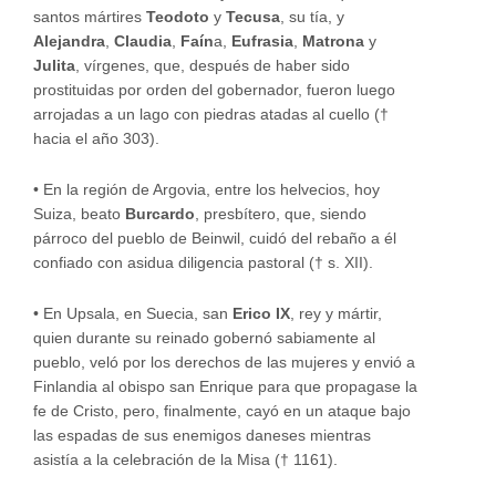
santos mártires
Teodoto
y
Tecusa
, su tía, y
Alejandra
,
Claudia
,
Faín
a,
Eufrasia
,
Matrona
y
Julita
, vírgenes, que, después de haber sido
prostituidas por orden del gobernador, fueron luego
arrojadas a un lago con piedras atadas al cuello (†
hacia el año 303).
•
En la región de Argovia, entre los helvecios, hoy
Suiza, beato
Burcardo
, presbítero, que, siendo
párroco del pueblo de Beinwil, cuidó del rebaño a él
confiado con asidua diligencia pastoral († s. XII).
•
En Upsala, en Suecia, san
Erico IX
, rey y mártir,
quien durante su reinado gobernó sabiamente al
pueblo, veló por los derechos de las mujeres y envió a
Finlandia al obispo san Enrique para que propagase la
fe de Cristo, pero, finalmente, cayó en un ataque bajo
las espadas de sus enemigos daneses mientras
asistía a la celebración de la Misa († 1161).