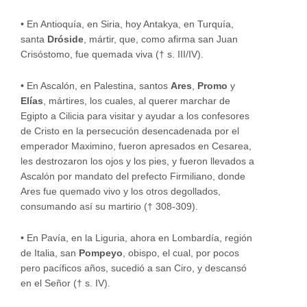
• En Antioquía, en Siria, hoy Antakya, en Turquía,
santa
Dróside
, mártir, que, como afirma san Juan
Crisóstomo, fue quemada viva († s. III/IV).
• En Ascalón, en Palestina, santos
Ares
,
Promo
y
Elías
, mártires, los cuales, al querer marchar de
Egipto a Cilicia para visitar y ayudar a los confesores
de Cristo en la persecución desencadenada por el
emperador Maximino, fueron apresados en Cesarea,
les destrozaron los ojos y los pies, y fueron llevados a
Ascalón por mandato del prefecto Firmiliano, donde
Ares fue quemado vivo y los otros degollados,
consumando así su martirio († 308-309).
• En Pavía, en la Liguria, ahora en Lombardía, región
de Italia, san
Pompeyo
, obispo, el cual, por pocos
pero pacíficos años, sucedió a san Ciro, y descansó
en el Señor († s. IV).