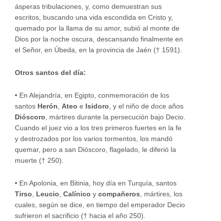
ásperas tribulaciones, y, como demuestran sus
escritos, buscando una vida escondida en Cristo y,
quemado por la llama de su amor, subió al monte de
Dios por la noche oscura, descansando finalmente en
el Señor, en Úbeda, en la provincia de Jaén († 1591).
Otros santos del día:
• En Alejandría, en Egipto, conmemoración de los
santos
Herón
,
Ateo
e
Isidoro
, y el niño de doce años
Dióscoro
, mártires durante la persecución bajo Decio.
Cuando el juez vio a los tres primeros fuertes en la fe
y destrozados por los varios tormentos, los mandó
quemar, pero a san Dióscoro, flagelado, le diferió la
muerte († 250).
• En Apolonia, en Bitinia, hoy día en Turquía, santos
Tirso
,
Leucio
,
Calínico
y
compañeros
, mártires, los
cuales, según se dice, en tiempo del emperador Decio
sufrieron el sacrificio († hacia el año 250).