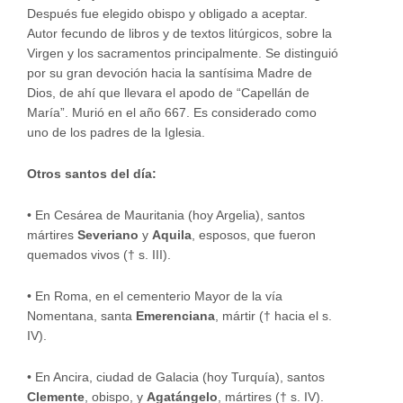
Después fue elegido obispo y obligado a aceptar.
Autor fecundo de libros y de textos litúrgicos, sobre la
Virgen y los sacramentos principalmente. Se distinguió
por su gran devoción hacia la santísima Madre de
Dios, de ahí que llevara el apodo de “Capellán de
María”. Murió en el año 667. Es considerado como
uno de los padres de la Iglesia.
Otros santos del día:
•
En Cesárea de Mauritania (hoy Argelia), santos
mártires
Severiano
y
Aquila
, esposos, que fueron
quemados vivos († s. III).
•
En Roma, en el cementerio Mayor de la vía
Nomentana, santa
Emerenciana
, mártir († hacia el s.
IV).
•
En Ancira, ciudad de Galacia (hoy Turquía), santos
Clemente
, obispo, y
Agatángelo
, mártires († s. IV).