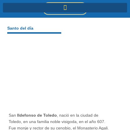
Ir
DONACIONES
al
contenido
Santo del día
San
Ildefonso de Toledo
, nació en la ciudad de
Toledo, en una familia noble visigoda, en el año 607.
Fue monje y rector de su cenobio, el Monasterio Agali.