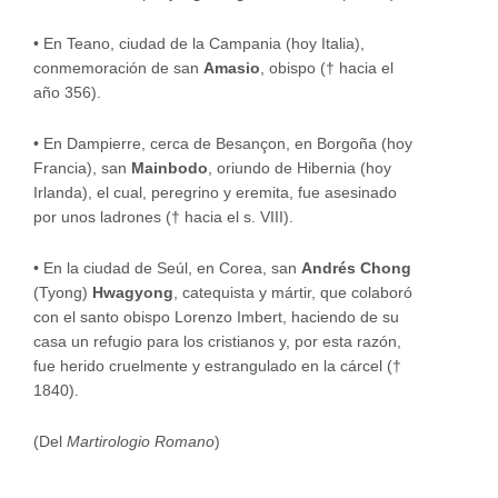
•
En Teano, ciudad de la Campania (hoy Italia),
conmemoración de san
Amasio
, obispo († hacia el
año 356).
•
En Dampierre, cerca de Besançon, en Borgoña (hoy
Francia), san
Mainbodo
, oriundo de Hibernia (hoy
Irlanda), el cual, peregrino y eremita, fue asesinado
por unos ladrones († hacia el s. VIII).
•
En la ciudad de Seúl, en Corea, san
Andrés Chong
(Tyong)
Hwagyong
, catequista y mártir, que colaboró
con el santo obispo Lorenzo Imbert, haciendo de su
casa un refugio para los cristianos y, por esta razón,
fue herido cruelmente y estrangulado en la cárcel (†
1840).
(Del
Martirologio Romano
)