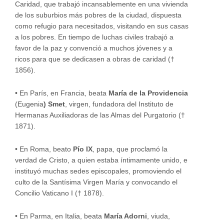
Caridad, que trabajó incansablemente en una vivienda
de los suburbios más pobres de la ciudad, dispuesta
como refugio para necesitados, visitando en sus casas
a los pobres. En tiempo de luchas civiles trabajó a
favor de la paz y convenció a muchos jóvenes y a
ricos para que se dedicasen a obras de caridad (†
1856).
•
En París, en Francia, beata
María de la Providencia
(Eugenia
) Smet
, virgen, fundadora del Instituto de
Hermanas Auxiliadoras de las Almas del Purgatorio (†
1871).
•
En Roma, beato
Pío IX
, papa, que proclamó la
verdad de Cristo, a quien estaba íntimamente unido, e
instituyó muchas sedes episcopales, promoviendo el
culto de la Santísima Virgen María y convocando el
Concilio Vaticano I († 1878).
•
En Parma, en Italia, beata
María Adorni
, viuda,