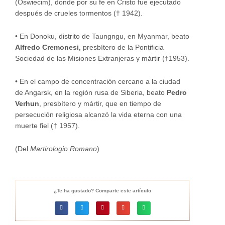
(Oswiecim), donde por su fe en Cristo fue ejecutado
después de crueles tormentos († 1942).
•
En Donoku, distrito de Taungngu, en Myanmar, beato
Alfredo Cremonesi,
presbítero de la Pontificia
Sociedad de las Misiones Extranjeras y mártir (†1953).
•
En el campo de concentración cercano a la ciudad
de Angarsk, en la región rusa de Siberia, beato
Pedro
Verhun
, presbítero y mártir, que en tiempo de
persecución religiosa alcanzó la vida eterna con una
muerte fiel († 1957).
(Del
Martirologio Romano
)
¿Te ha gustado? Comparte este artículo