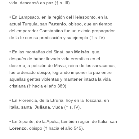
vida, descansó en paz († s. III).
•
En Lampsaco, en la región del Helesponto, en la
actual Turquía, san
Partenio
, obispo, que en tiempo
del emperador Constantino fue un eximio propagador
de la fe con su predicación y su ejemplo († s. IV).
•
En las montañas del Sinaí, san
Moisés
, que,
después de haber llevado vida eremítica en el
desierto, a petición de Mavia, reina de los sarracenos,
fue ordenado obispo, logrando imponer la paz entre
aquellas gentes violentas y mantener intacta la vida
cristiana († hacia el año 389).
•
En Florencia, de la Etruria, hoy en la Toscana, en
Italia, santa
Juliana
, viuda († s. IV).
•
En Siponte, de la Apulia, también región de Italia, san
Lorenzo
, obispo († hacia el año 545).