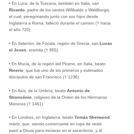
•
En Luca, de la Toscana, también en Italia, san
Ricardo
, padre de los santos Willibaldo y Waldburgis,
el cual, peregrinando junto con sus hijos desde
Inglaterra a Roma, falleció durante el camino († hacia
el año 720).
•
En Soterión, de Fócida, región de Grecia, san
Lucas
el Joven
, eremita († 955).
•
En Mucia, de la región del Piceno, en Italia, beato
Ricerio
, que fue uno de los primeros y estimados
discípulos de san Francisco († 1236).
•
En Asís, de la Umbría, beato
Antonio de
Stroncónio
, religioso de la Orden de los Hermanos
Menores († 1461).
•
En Londres, en Inglaterra, beato
Tomás Sherwood
,
mártir, que, siendo comerciante en ropa de vestir,
pasó a Douai para iniciarse en el sacerdocio, y al