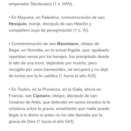
emperador Diocleciano († s. III/IV).
•
En Mayuma, en Palestina, conmemoración de san
Hesiquio
, monje, discípulo de san Hilarión y
compañero suyo de peregrinación († s. IV).
•
Conmemoración de san
Maximiano
, obispo de
Bagai, en Numidia, en la actual Argelia, que, apaleado
repetidas veces por los herejes, fue precipitado desde
lo alto de una torre, dejándolo por muerto, pero
recogido por unos transeúntes, se recuperó y no dejó
de luchar por la fe católica († hacia el año 410).
•
En Toulon, en la Provenza, en la Galia, ahora en
Francia, san
Cipriano
, obispo, discípulo de san
Cesáreo de Arlés, que defendió en varios sínodos la fe
ortodoxa sobre la gracia, enseñando que nadie puede
llegar a lo divino si antes no ha sido llamado por la
gracia de Dios († hacia el año 543).