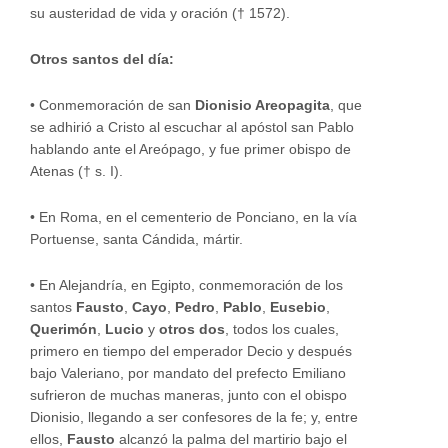
su austeridad de vida y oración († 1572).
Otros santos del día:
•
Conmemoración de san
Dionisio Areopagita
, que
se adhirió a Cristo al escuchar al apóstol san Pablo
hablando ante el Areópago, y fue primer obispo de
Atenas († s. I).
•
En Roma, en el cementerio de Ponciano, en la vía
Portuense, santa Cándida, mártir.
•
En Alejandría, en Egipto, conmemoración de los
santos
Fausto
,
Cayo
,
Pedro
,
Pablo
,
Eusebio
,
Querimón
,
Lucio
y
otros dos
, todos los cuales,
primero en tiempo del emperador Decio y después
bajo Valeriano, por mandato del prefecto Emiliano
sufrieron de muchas maneras, junto con el obispo
Dionisio, llegando a ser confesores de la fe; y, entre
ellos,
Fausto
alcanzó la palma del martirio bajo el