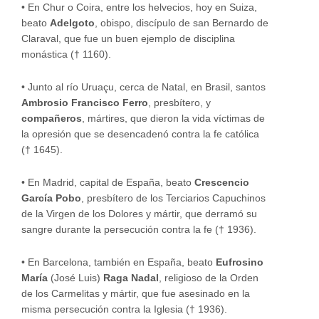
•
En Chur o Coira, entre los helvecios, hoy en Suiza,
beato
Adelgoto
, obispo, discípulo de san Bernardo de
Claraval, que fue un buen ejemplo de disciplina
monástica († 1160).
•
Junto al río Uruaçu, cerca de Natal, en Brasil, santos
Ambrosio Francisco Ferro
, presbítero, y
compañeros
, mártires, que dieron la vida víctimas de
la opresión que se desencadenó contra la fe católica
(† 1645).
•
En Madrid, capital de España, beato
Crescencio
García Pobo
, presbítero de los Terciarios Capuchinos
de la Virgen de los Dolores y mártir, que derramó su
sangre durante la persecución contra la fe († 1936).
•
En Barcelona, también en España, beato
Eufrosino
María
(José Luis)
Raga Nadal
, religioso de la Orden
de los Carmelitas y mártir, que fue asesinado en la
misma persecución contra la Iglesia († 1936).