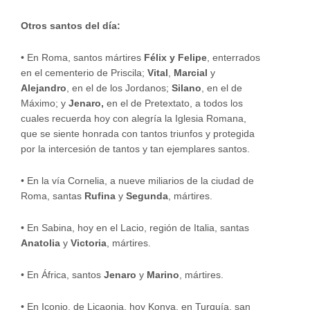
Otros santos del día:
•
En Roma, santos mártires
Félix y Felipe
, enterrados
en el cementerio de Priscila;
Vital
,
Marcial
y
Alejandro
, en el de los Jordanos;
Silano
, en el de
Máximo; y
Jenaro,
en el de Pretextato, a todos los
cuales recuerda hoy con alegría la Iglesia Romana,
que se siente honrada con tantos triunfos y protegida
por la intercesión de tantos y tan ejemplares santos.
•
En la vía Cornelia, a nueve miliarios de la ciudad de
Roma, santas
Rufina
y
Segunda
, mártires.
•
En Sabina, hoy en el Lacio, región de Italia, santas
Anatolia
y
Victoria
, mártires.
•
En África, santos
Jenaro
y
Marino
, mártires.
•
En Iconio, de Licaonia, hoy Konya, en Turquía, san