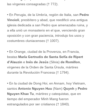
las vírgenes consagradas († 772).
•
En Perugia, de la Umbría, región de Italia, san
Pedro
Vincioli
, presbítero y abad, que reedificó una antigua
iglesia dedicada a san Pedro que amenazaba ruina, y
a ella unió un monasterio en el que, venciendo gran
oposición y con gran paciencia, introdujo los usos y
costumbres cluniacenses († 1007).
•
En Orange, ciudad de la Provenza, en Francia,
beatas
María Gertrudis de Santa Sofía de Ripert
d’Alauzin
e
Inés de Jesús
(Silvia)
de Romillon
,
vírgenes de la Orden de Santa Úrsula, mártires
durante la Revolución Francesa († 1794).
•
En la ciudad de Dong Hoi, en Annam, hoy Vietnam,
santos
Antonio Nguyen Huu
(Nam)
Quynh
y
Pedro
Nguyen Khac Tu
, mártires y catequistas, que en
tiempo del emperador Minh Mang fueron
estrangulados por ser cristianos († 1840).