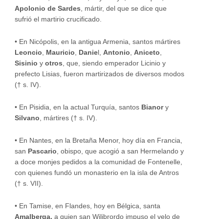
Apolonio de Sardes
, mártir, del que se dice que
sufrió el martirio crucificado.
•
En Nicópolis, en la antigua Armenia, santos mártires
Leoncio
,
Mauricio
,
Danie
l,
Antonio
,
Aniceto
,
Sisinio
y
otros
, que, siendo emperador Licinio y
prefecto Lisias, fueron martirizados de diversos modos
(† s. IV).
•
En Pisidia, en la actual Turquía, santos
Bianor
y
Silvano
, mártires († s. IV).
•
En Nantes, en la Bretaña Menor, hoy día en Francia,
san
Pascario
, obispo, que acogió a san Hermelando y
a doce monjes pedidos a la comunidad de Fontenelle,
con quienes fundó un monasterio en la isla de Antros
(† s. VII).
•
En Tamise, en Flandes, hoy en Bélgica, santa
Amalberga,
a quien san Wilibrordo impuso el velo de