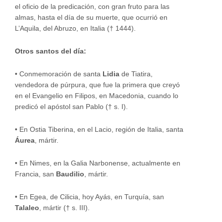
el oficio de la predicación, con gran fruto para las
almas, hasta el día de su muerte, que ocurrió en
L’Aquila, del Abruzo, en Italia († 1444).
Otros santos del día:
•
Conmemoración de santa
Lidia
de Tiatira,
vendedora de púrpura, que fue la primera que creyó
en el Evangelio en Filipos, en Macedonia, cuando lo
predicó el apóstol san Pablo († s. I).
•
En Ostia Tiberina, en el Lacio, región de Italia, santa
Áurea
, mártir.
•
En Nimes, en la Galia Narbonense, actualmente en
Francia, san
Baudilio
, mártir.
•
En Egea, de Cilicia, hoy Ayás, en Turquía, san
Talaleo
, mártir († s. III).