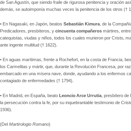
de San Agustín, que siendo fraile de rigurosa penitencia y oración a
demás, se autoimponía muchas veces la penitencia de los otros († 1
•
En Nagasaki, en Japón, beatos
Sebastián Kimura
, de la Compañí
Predicadores, presbíteros, y
cincuenta compañeros
mártires, entre
catequistas, viudas y niños, todos los cuales murieron por Cristo, m
ante ingente multitud († 1622).
•
En aguas marítimas, frente a Rochefort, en la costa de Francia, be
los Carmelitas y mártir, que, durante la Revolución Francesa, por 
embarcado en una mísera nave, donde, ayudando a los enfermos caut
contagiado de enfermedades († 1794).
•
En Madrid, en España, beato
Leoncio Arce Urrutia
, presbítero de
la persecución contra la fe, por su inquebrantable testimonio de Crist
1936).
(Del
Martirologio Romano
)