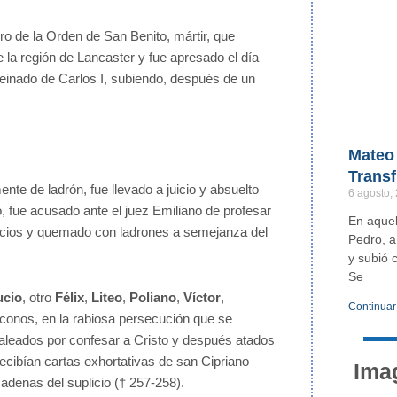
ero de la Orden de San Benito, mártir, que
e la región de Lancaster y fue apresado el día
einado de Carlos I, subiendo, después de un
Mateo 
Transf
ente de ladrón, fue llevado a juicio y absuelto
6 agosto,
, fue acusado ante el juez Emiliano de profesar
En aquel
uplicios y quemado con ladrones a semejanza del
Pedro, a
y subió 
Se
ucio
, otro
Félix
,
Liteo
,
Poliano
,
Víctor
,
Continuar
áconos, en la rabiosa persecución que se
paleados por confesar a Cristo y después atados
recibían cartas exhortativas de san Cipriano
Ima
adenas del suplicio († 257-258).