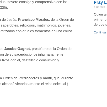
sidua, severo consigo y comprensivo con los
Fray L
6 agosto,
305).
Quien a
primer p
a de Jesús,
Francisco Morales
, de la Orden de
de que s
 sacerdotes, religiosos, matrimonios, jóvenes,
artirizados con crueles tormentos en una colina
Continuar
ato
Jacobo Gagnot
, presbítero de la Orden de
razón de su sacerdocio fue inhumanamente
ivos con él, desfalleció consumido y
 la Orden de Predicadores y mártir, que, durante
o alcanzó victoriosamente el reino celestial (†