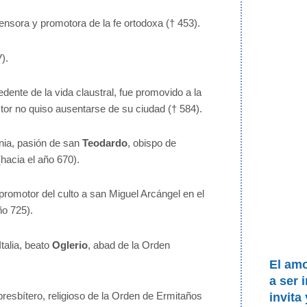
fensora y promotora de la fe ortodoxa († 453).
V).
edente de la vida claustral, fue promovido a la
tor no quiso ausentarse de su ciudad († 584).
nia, pasión de san
Teodardo
, obispo de
(hacia el año 670).
 promotor del culto a san Miguel Arcángel en el
ño 725).
talia, beato
Oglerio
, abad de la Orden
El am
a ser 
 presbítero, religioso de la Orden de Ermitaños
invita