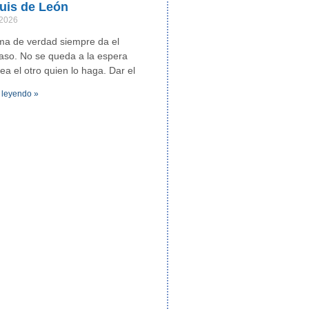
uis de León
 2026
ma de verdad siempre da el
aso. No se queda a la espera
ea el otro quien lo haga. Dar el
 leyendo »