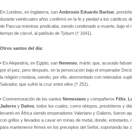
En Londres, en Inglaterra, san
Ambrosio Eduardo Barlow
, presbít
durante veinticuatro años confirmó en la fe y piedad a los católicos d
de Pascua mientras predicaba, siendo condenado a muerte, bajo el r
tiempo de cárcel, al patíbulo de Tyburn († 1641).
Otros santos del día:
•
En Alejandría, en Egipto, san
Nemesio
, mártir, que, acusado falsam
por el juez, pero después, en la persecución bajo el emperador Decio
la religión cristiana, siendo, por ello, atormentado con reiterados s
Salvador, que sufrió la cruz entre ellos († 251).
•
Conmemoración de los santos
Nemesiano
y compañeros
Félix
,
L
Jaderes
y
Dativo
, todos los cuales, como obispos, presbíteros y di
levantó en África siendo emperadores Valeriano y Galieno, fueron a
con grillos y llevados a cavar en minas de metal, donde, entretanto, 
para mantenerse firmes en los preceptos del Señor, soportando las c