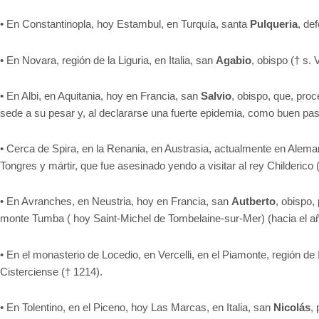
•
En Constantinopla, hoy Estambul, en Turquía, santa
Pulqueria
, de
•
En Novara, región de la Liguria, en Italia, san
Agabio
, obispo († s. 
•
En Albi, en Aquitania, hoy en Francia, san
Salvio
, obispo, que, proc
sede a su pesar y, al declararse una fuerte epidemia, como buen pas
•
Cerca de Spira, en la Renania, en Austrasia, actualmente en Alema
Tongres y mártir, que fue asesinado yendo a visitar al rey Childerico 
•
En Avranches, en Neustria, hoy en Francia, san
Autberto
, obispo,
monte Tumba ( hoy Saint-Michel de Tombelaine-sur-Mer) (hacia el a
•
En el monasterio de Locedio, en Vercelli, en el Piamonte, región de I
Cisterciense († 1214).
•
En Tolentino, en el Piceno, hoy Las Marcas, en Italia, san
Nicolás
,