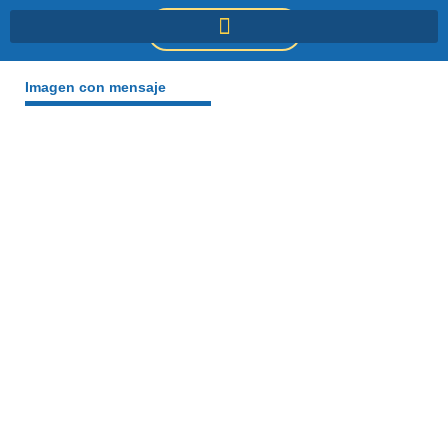
Ir
DONACIONES
al
contenido
Imagen con mensaje