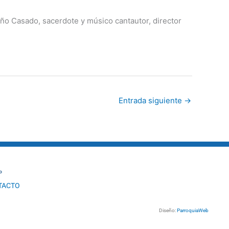
oño Casado, sacerdote y músico cantautor, director
Entrada siguiente
→
º
TACTO
Diseño:
ParroquiaWeb