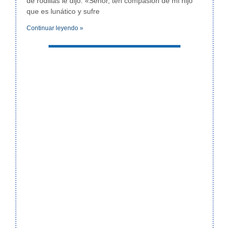
de rodillas le dijo: «Señor, ten compasión de mi hijo
que es lunático y sufre
Continuar leyendo »