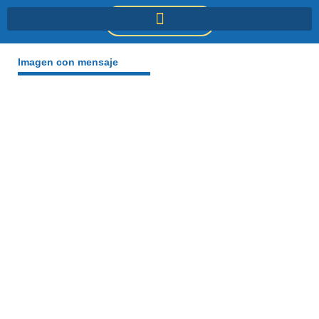
Ir
DONACIONES
al
contenido
Imagen con mensaje