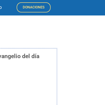
DONACIONES
O
vangelio del día