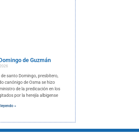
 Domingo de Guzmán
 2026
de santo Domingo, presbítero,
do canónigo de Osma se hizo
inistro de la predicación en los
itados por la herejía albigense
 leyendo »