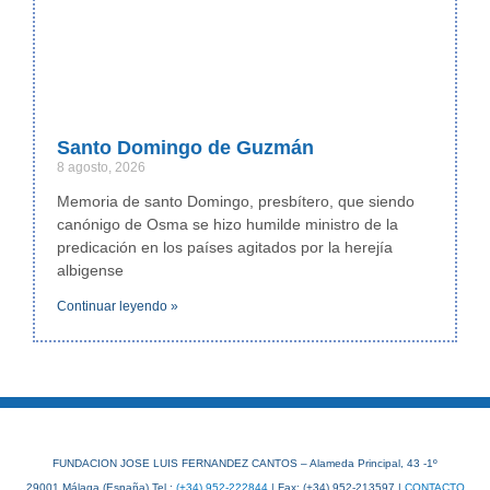
Santo Domingo de Guzmán
8 agosto, 2026
Memoria de santo Domingo, presbítero, que siendo
canónigo de Osma se hizo humilde ministro de la
predicación en los países agitados por la herejía
albigense
Continuar leyendo »
FUNDACION JOSE LUIS FERNANDEZ CANTOS – Alameda Principal, 43 -1º
29001 Málaga (España) Tel.:
(+34) 952-222844
| Fax: (+34) 952-213597 |
CONTACTO