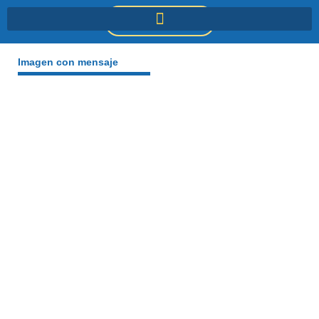
Ir
DONACIONES
al
contenido
Imagen con mensaje