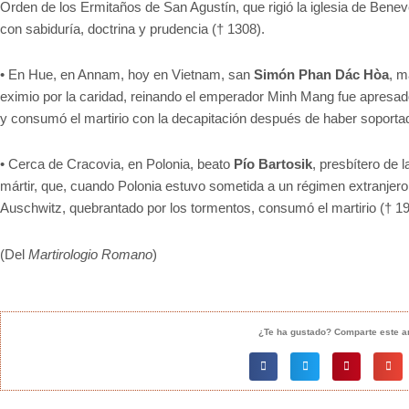
Orden de los Ermitaños de San Agustín, que rigió la iglesia de Bene
con sabiduría, doctrina y prudencia († 1308).
• En Hue, en Annam, hoy en Vietnam, san
Simón Phan Dác Hòa
, m
eximio por la caridad, reinando el emperador Minh Mang fue apresa
y consumó el martirio con la decapitación después de haber soportad
• Cerca de Cracovia, en Polonia, beato
Pío Bartosik
, presbítero de
mártir, que, cuando Polonia estuvo sometida a un régimen extranjero
Auschwitz, quebrantado por los tormentos, consumó el martirio († 19
(Del
Martirologio Romano
)
¿Te ha gustado? Comparte este ar