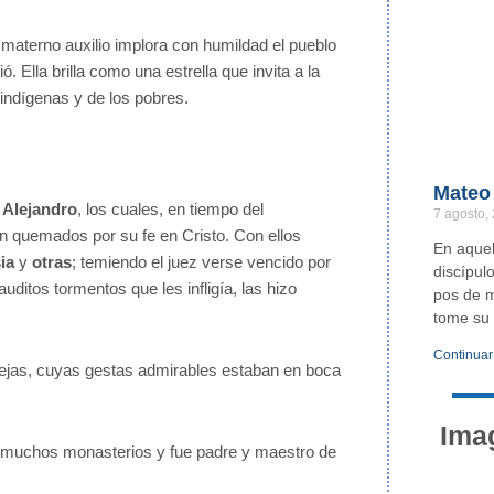
materno auxilio implora con humildad el pueblo
 Ella brilla como una estrella que invita a la
indígenas y de los pobres.
Mateo 
y
Alejandro
, los cuales, en tiempo del
7 agosto,
n quemados por su fe en Cristo. Con ellos
En aquel
ia
y
otras
; temiendo el juez verse vencido por
discípul
uditos tormentos que les infligía, las hizo
pos de m
tome su 
Continuar
ovejas, cuyas gestas admirables estaban en boca
Ima
ó muchos monasterios y fue padre y maestro de