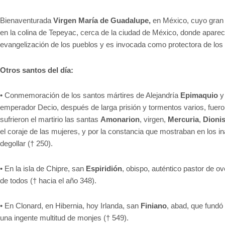
Bienaventurada
Virgen María de Guadalupe,
en México, cuyo gran 
en la colina de Tepeyac, cerca de la ciudad de México, donde apareció.
evangelización de los pueblos y es invocada como protectora de los 
Otros santos del día:
• Conmemoración de los santos mártires de Alejandría
Epimaquio
emperador Decio, después de larga prisión y tormentos varios, fuero
sufrieron el martirio las santas
Amonarion
, virgen,
Mercuria
,
Dionis
el coraje de las mujeres, y por la constancia que mostraban en los ina
degollar († 250).
• En la isla de Chipre, san
Espiridión
, obispo, auténtico pastor de 
de todos († hacia el año 348).
• En Clonard, en Hibernia, hoy Irlanda, san
Finiano
, abad, que fund
una ingente multitud de monjes († 549).