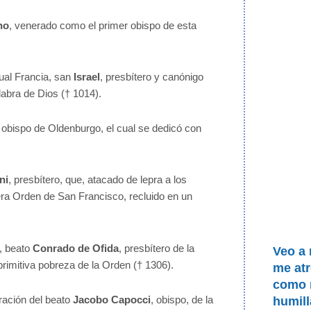
no
, venerado como el primer obispo de esta
ual Francia, san
Israel
, presbítero y canónigo
alabra de Dios († 1014).
, obispo de Oldenburgo, el cual se dedicó con
ni
, presbítero, que, atacado de lepra a los
rcera Orden de San Francisco, recluido en un
a, beato
Conrado de Ofida
, presbítero de la
Veo a 
imitiva pobreza de la Orden († 1306).
me atr
como r
ración del beato
Jacobo Capocci
, obispo, de la
humill