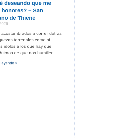
ré deseando que me
n honores? – San
ano de Thiene
 2026
 acostumbrados a correr detrás
iquezas terrenales como si
os ídolos a los que hay que
Huimos de que nos humillen
 leyendo »