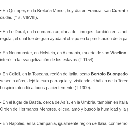
• En Quimper, en la Bretaña Menor, hoy día en Francia, san
Corenti
ciudad († s. VII/VIII).
• En Le Dorat, en la comarca aquitana de Limoges, también en la act
regular, el cual fue de gran ayuda al obispo en la predicación de la p
• En Neumunster, en Holstein, en Alemania, muerte de san
Vicelino
interés a la evangelización de los eslavos († 1154).
• En Celloli, en la Toscana, región de Italia, beato
Bertolo Buonpedo
sesenta años, dejó la cura parroquial y, vistiendo el hábito de la Te
hospicio atendió a todos pacientemente († 1300).
• En el lugar de Bastia, cerca de Asís, en la Umbría, también en Itali
Orden de Hermanos Menores, el cual amó y buscó la humildad y la pr
• En Nápoles, en la Campania, igualmente región de Italia, conmemo