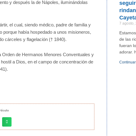
vento y después la de Nápoles, iluminándolas
segui
rinda
Cayet
7 agosto,
ártir, el cual, siendo médico, padre de familia y
do porque había hospedado a unos misioneros,
Estamos
de las r
o cárceles y flagelación († 1840).
fueran l
adorar. 
 la Orden de Hermanos Menores Conventuales y
 hostil a Dios, en el campo de concentración de
Continuar
41).
tículo