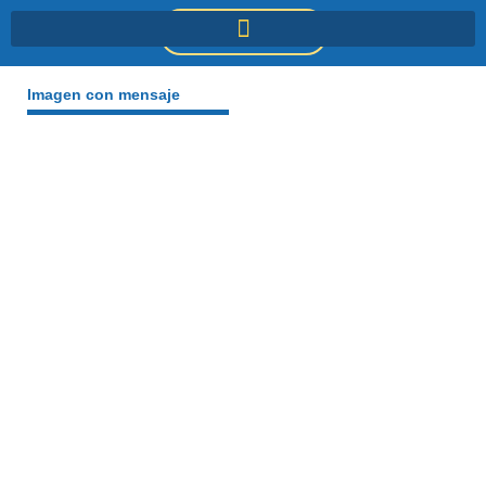
Ir
DONACIONES
al
contenido
Imagen con mensaje