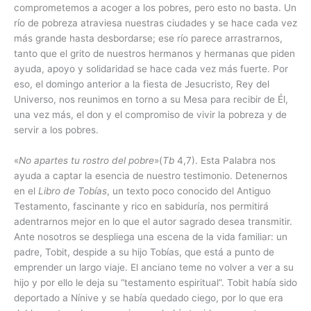
comprometemos a acoger a los pobres, pero esto no basta. Un
río de pobreza atraviesa nuestras ciudades y se hace cada vez
más grande hasta desbordarse; ese río parece arrastrarnos,
tanto que el grito de nuestros hermanos y hermanas que piden
ayuda, apoyo y solidaridad se hace cada vez más fuerte. Por
eso, el domingo anterior a la fiesta de Jesucristo, Rey del
Universo, nos reunimos en torno a su Mesa para recibir de Él,
una vez más, el don y el compromiso de vivir la pobreza y de
servir a los pobres.
«
No apartes tu rostro del pobre
»(
Tb
4,7). Esta Palabra nos
ayuda a captar la esencia de nuestro testimonio. Detenernos
en el
Libro de Tobías
, un texto poco conocido del Antiguo
Testamento, fascinante y rico en sabiduría, nos permitirá
adentrarnos mejor en lo que el autor sagrado desea transmitir.
Ante nosotros se despliega una escena de la vida familiar: un
padre, Tobit, despide a su hijo Tobías, que está a punto de
emprender un largo viaje. El anciano teme no volver a ver a su
hijo y por ello le deja su “testamento espiritual”. Tobit había sido
deportado a Nínive y se había quedado ciego, por lo que era