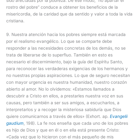
sido afectadas por la pobreza. De ese modo, “no apartar el
rostro del pobre” conduce a obtener los beneficios de la
misericordia, de la caridad que da sentido y valor a toda la vida
cristiana.
9. Nuestra atención hacia los pobres siempre está marcada
por el realismo evangélico. Lo que se comparte debe
responder a las necesidades concretas de los demás, no se
trata de liberarse de lo superfluo. También en esto es
necesario el discernimiento, bajo la guía del Espíritu Santo,
para reconocer las verdaderas exigencias de los hermanos y
no nuestras propias aspiraciones. Lo que de seguro necesitan
con mayor urgencia es nuestra humanidad, nuestro corazón
abierto al amor. No lo olvidemos: «Estamos llamados a
descubrir a Cristo en ellos, a prestarles nuestra voz en sus
causas, pero también a ser sus amigos, a escucharlos, a
interpretarlos y a recoger la misteriosa sabiduría que Dios
quiere comunicarnos a través de ellos» (Exhort. ap.
Evangelii
gaudium
, 198). La fe nos enseña que cada uno de los pobres
es hijo de Dios y que en él o en ella está presente Cristo:
«Cada vez que lo hicieron con el más pequeño de mis