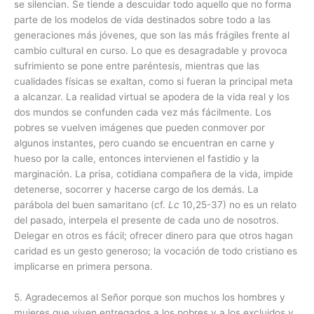
se silencian. Se tiende a descuidar todo aquello que no forma
parte de los modelos de vida destinados sobre todo a las
generaciones más jóvenes, que son las más frágiles frente al
cambio cultural en curso. Lo que es desagradable y provoca
sufrimiento se pone entre paréntesis, mientras que las
cualidades físicas se exaltan, como si fueran la principal meta
a alcanzar. La realidad virtual se apodera de la vida real y los
dos mundos se confunden cada vez más fácilmente. Los
pobres se vuelven imágenes que pueden conmover por
algunos instantes, pero cuando se encuentran en carne y
hueso por la calle, entonces intervienen el fastidio y la
marginación. La prisa, cotidiana compañera de la vida, impide
detenerse, socorrer y hacerse cargo de los demás. La
parábola del buen samaritano (cf.
Lc
10,25-37) no es un relato
del pasado, interpela el presente de cada uno de nosotros.
Delegar en otros es fácil; ofrecer dinero para que otros hagan
caridad es un gesto generoso; la vocación de todo cristiano es
implicarse en primera persona.
5. Agradecemos al Señor porque son muchos los hombres y
mujeres que viven entregados a los pobres y a los excluidos y