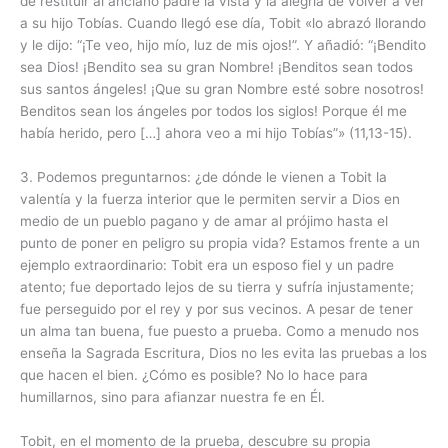
de restituir al anciano padre la vista y la alegría de volver a ver
a su hijo Tobías. Cuando llegó ese día, Tobit «lo abrazó llorando
y le dijo: “¡Te veo, hijo mío, luz de mis ojos!”. Y añadió: “¡Bendito
sea Dios! ¡Bendito sea su gran Nombre! ¡Benditos sean todos
sus santos ángeles! ¡Que su gran Nombre esté sobre nosotros!
Benditos sean los ángeles por todos los siglos! Porque él me
había herido, pero […] ahora veo a mi hijo Tobías”» (11,13-15).
3. Podemos preguntarnos: ¿de dónde le vienen a Tobit la
valentía y la fuerza interior que le permiten servir a Dios en
medio de un pueblo pagano y de amar al prójimo hasta el
punto de poner en peligro su propia vida? Estamos frente a un
ejemplo extraordinario: Tobit era un esposo fiel y un padre
atento; fue deportado lejos de su tierra y sufría injustamente;
fue perseguido por el rey y por sus vecinos. A pesar de tener
un alma tan buena, fue puesto a prueba. Como a menudo nos
enseña la Sagrada Escritura, Dios no les evita las pruebas a los
que hacen el bien. ¿Cómo es posible? No lo hace para
humillarnos, sino para afianzar nuestra fe en Él.
Tobit, en el momento de la prueba, descubre su propia