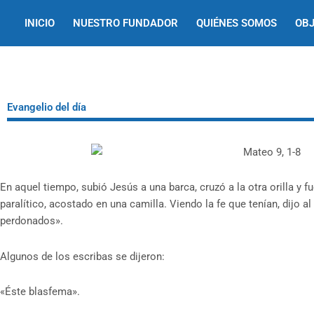
Ir
INICIO
NUESTRO FUNDADOR
QUIÉNES SOMOS
OBJ
al
contenido
Evangelio del día
En aquel tiempo, subió Jesús a una barca, cruzó a la otra orilla y f
paralítico, acostado en una camilla. Viendo la fe que tenían, dijo al
perdonados».
Algunos de los escribas se dijeron:
«Éste blasfema».