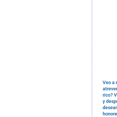
Veo a 
atreve
rico? 
y desp
desean
honore