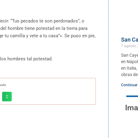
ecir: “Tus pecados te son perdonados”, o
 del hombre tiene potestad en la tierra para
e tu camilla y vete a tu casa”». Se puso en pie,
San Ca
7 agosto,
San Caye
 los hombres tal potestad.
en Nápol
en Itali
obras de
Continuar
ículo
Ima