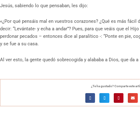
Jesús, sabiendo lo que pensaban, les dijo:
«¿Por qué pensáis mal en vuestros corazones? ¿Qué es más fácil d
decir: “Levántate- y echa a andar”? Pues, para que veáis que el Hijo
perdonar pecados – entonces dice al paralítico -: “Ponte en pie, cog
y se fue a su casa.
Al ver esto, la gente quedó sobrecogida y alababa a Dios, que da a
¿Te ha gustado? Comparte este art