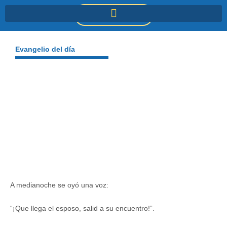
Ir
DONACIONES
al
contenido
Evangelio del día
A medianoche se oyó una voz:
“¡Que llega el esposo, salid a su encuentro!”.