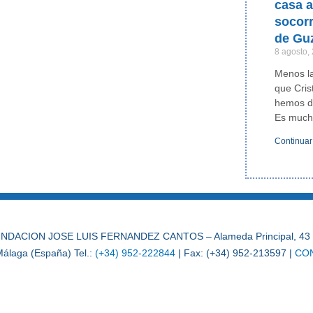
casa a
socor
de Gu
8 agosto,
Menos la
que Cris
hemos de
Es much
Continuar
NDACION JOSE LUIS FERNANDEZ CANTOS – Alameda Principal, 43 
álaga (España) Tel.:
(+34) 952-222844
| Fax: (+34) 952-213597 |
CO