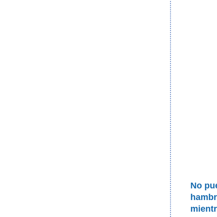
No pue
hambre
mientr