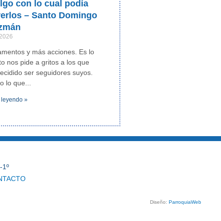
lgo con lo cual podía
rerlos – Santo Domingo
zmán
 2026
mentos y más acciones. Es lo
to nos pide a gritos a los que
cidido ser seguidores suyos.
o lo que
 leyendo »
-1º
NTACTO
Diseño:
ParroquiaWeb