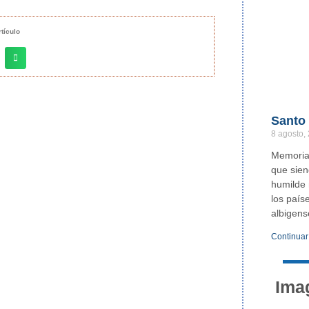
tículo
Santo
8 agosto,
Memoria 
que sie
humilde 
los país
albigens
Continuar
Ima