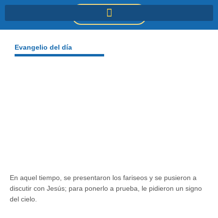
Ir
DONACIONES
al
contenido
Evangelio del día
En aquel tiempo, se presentaron los fariseos y se pusieron a
discutir con Jesús; para ponerlo a prueba, le pidieron un signo
del cielo.