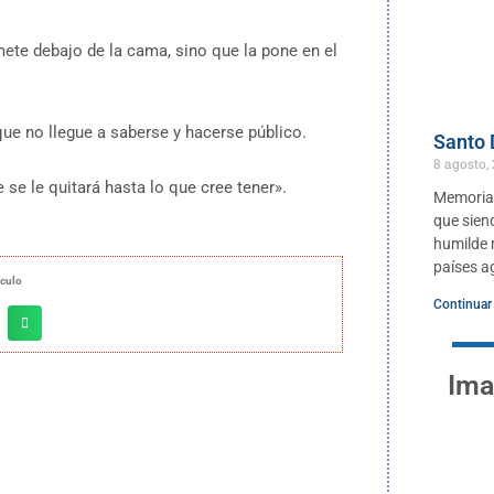
mete debajo de la cama, sino que la pone en el
ue no llegue a saberse y hacerse público.
Santo
8 agosto,
e se le quitará hasta lo que cree tener».
Memoria 
que sien
humilde m
países ag
ículo
Continuar
Ima