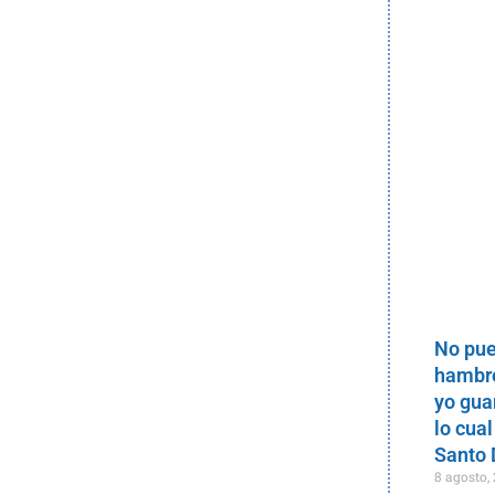
No pue
hambre
yo gua
lo cual
Santo
8 agosto,