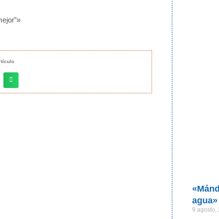
mejor”»
tículo
«Mánda
agua»
9 agosto,