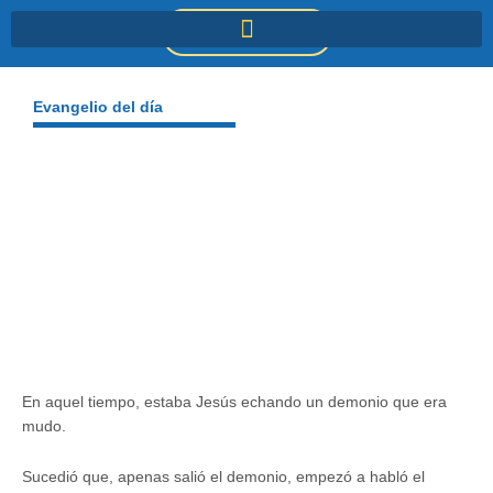
Ir
DONACIONES
al
contenido
Evangelio del día
En aquel tiempo, estaba Jesús echando un demonio que era
mudo.
Sucedió que, apenas salió el demonio, empezó a habló el