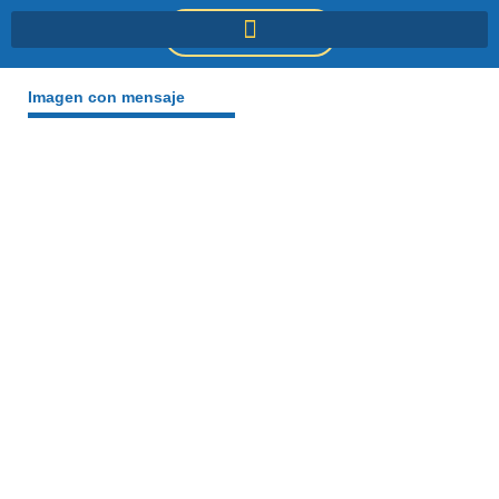
Ir
DONACIONES
al
contenido
Imagen con mensaje