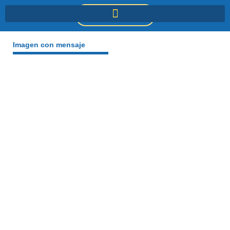
Ir
DONACIONES
al
contenido
Imagen con mensaje