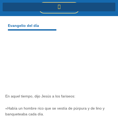
Ir
DONACIONES
al
contenido
Evangelio del día
En aquel tiempo, dijo Jesús a los fariseos:
«Había un hombre rico que se vestía de púrpura y de lino y
banqueteaba cada día.