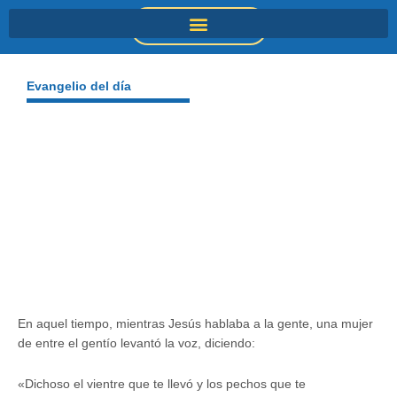
Ir
DONACIONES
al
contenido
Evangelio del día
En aquel tiempo, mientras Jesús hablaba a la gente, una mujer
de entre el gentío levantó la voz, diciendo:
«Dichoso el vientre que te llevó y los pechos que te