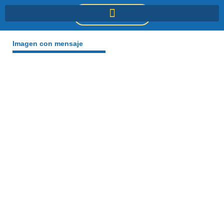
Ir
DONACIONES
al
contenido
Imagen con mensaje