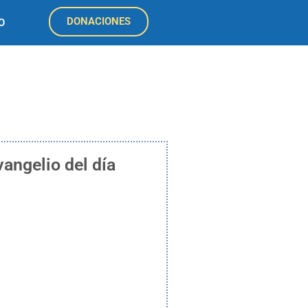
DONACIONES
O
vangelio del día