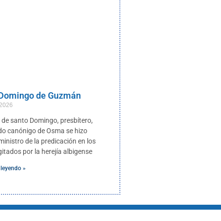
 Domingo de Guzmán
 2026
de santo Domingo, presbítero,
do canónigo de Osma se hizo
inistro de la predicación en los
itados por la herejía albigense
 leyendo »