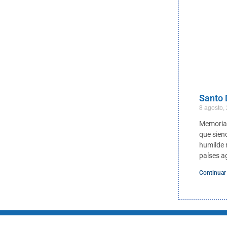
Santo
8 agosto,
Memoria 
que sien
humilde m
países ag
Continuar