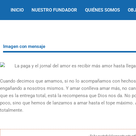
Ir
INICIO
NUESTRO FUNDADOR
QUIÉNES SOMOS
OBJ
al
contenido
Imagen con mensaje
Cuando decimos que amamos, si no lo acompañamos con hechos 
engañando a nosotros mismos. Y amar conlleva amar más, no cans
que es la entrega total, está la recompensa que Dios nos da. No
poco, sino que hemos de lanzarnos a amar hasta el tope máximo. 
totalmente.
¿Te ha gustado? Comparte este art