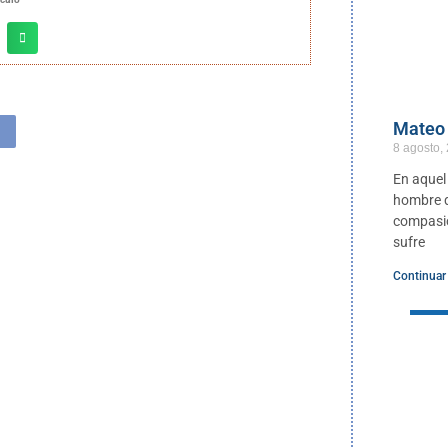
Mateo 
8 agosto,
En aquel
hombre qu
compasió
sufre
Continuar