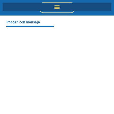
Ir
DONACIONES
al
contenido
Imagen con mensaje