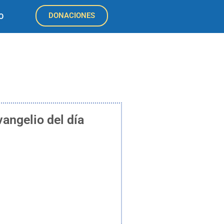
DONACIONES
O
vangelio del día