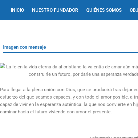
Ir
INICIO
NUESTRO FUNDADOR
QUIÉNES SOMOS
OBJ
al
contenido
Imagen con mensaje
Para llegar a la plena unión con Dios, que se producirá tras dejar 
esfuerzo del que seamos capaces, y con todo el amor posible, a tr
capaz de vivir en la esperanza auténtica: la que nos convierte en 
caminar hacia el futuro viviendo con amor el presente.
¿Te ha gustado? Comparte este art