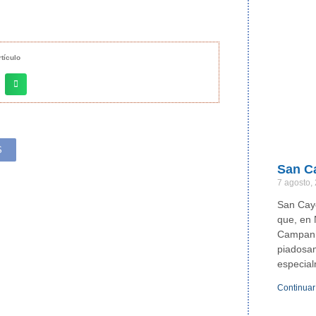
tículo
S
San C
7 agosto,
San Caye
que, en 
Campania
piadosam
especia
Continuar