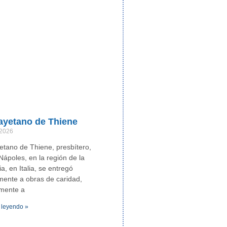
ayetano de Thiene
 2026
tano de Thiene, presbítero,
Nápoles, en la región de la
, en Italia, se entregó
ente a obras de caridad,
lmente a
 leyendo »