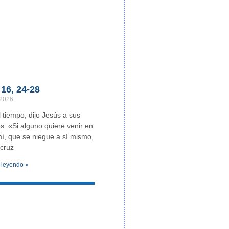
16, 24-28
 2026
 tiempo, dijo Jesús a sus
os: «Si alguno quiere venir en
í, que se niegue a sí mismo,
cruz
 leyendo »