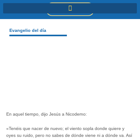
Ir
DONACIONES
al
contenido
Evangelio del día
En aquel tiempo, dijo Jesús a Nicodemo:
«Tenéis que nacer de nuevo; el viento sopla donde quiere y
oyes su ruido, pero no sabes de dónde viene ni a dónde va. Así