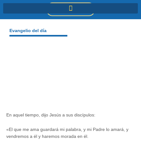
Ir
DONACIONES
al
contenido
Evangelio del día
En aquel tiempo, dijo Jesús a sus discípulos:
«El que me ama guardará mi palabra, y mi Padre lo amará, y
vendremos a él y haremos morada en él.