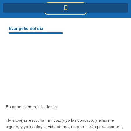
Ir
DONACIONES
al
contenido
Evangelio del día
En aquel tiempo, dijo Jesús:
«Mis ovejas escuchan mi voz, y yo las conozco, y ellas me
siguen, y yo les doy la vida eterna; no perecerán para siempre,