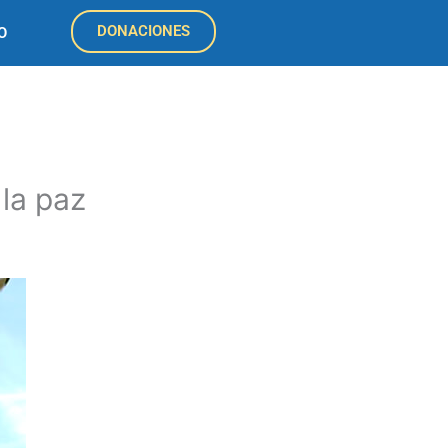
DONACIONES
O
 la paz