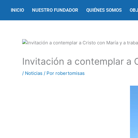
Ir
INICIO
NUESTRO FUNDADOR
QUIÉNES SOMOS
OBJ
al
contenido
Invitación a contemplar a C
/
Noticias
/ Por
robertomisas