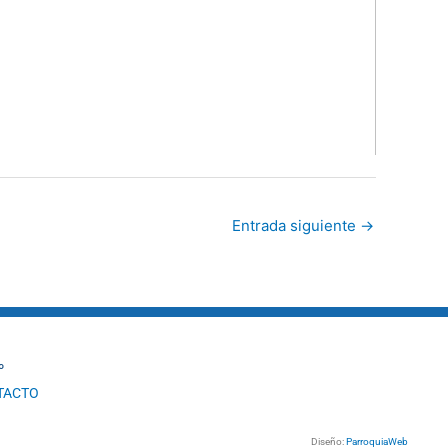
Entrada siguiente
→
º
TACTO
Diseño:
ParroquiaWeb