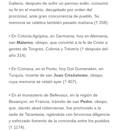
Galieno, después de sufrir un penoso exilio, consumó
su fe en el martirio, decapitado por orden del
procónsul, ante gran concurrencia de pueblo. Su
memoria se celebra también pasado mañana († 258).
•
En Colonia Agripina, en Germania, hoy en Alemania,
san
Materno
, obispo, que convirtió a la fe de Cristo a
gentes de Tongres, Colonia y Tréveris († después del
año 314).
•
En Comana, en el Ponto, hoy Got Gumenekm, en
Turquía, muerte de san
Juan Crisóstomo
, obispo,
cuya memoria se relató ayer († 407).
•
En el monasterio de Bellevaux, en la región de
Besançon, en Francia, tránsito de san
Pedro
, obispo,
que, siendo abad cisterciense, fue promovido a la
sede de Tarantasia, rigiéndola con fervorosa diligencia
y esforzado fomento de la concordia entre los pueblos
(† 1174).