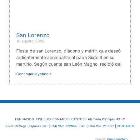
San Lorenzo
10 agosto, 2026
Fiesta de san Lorenzo, diácono y mártir, que deseó
ardientemente acompañar al papa Sixto II en su
martirio. Según cuenta san León Magno, recibió del
Continuar leyendo »
FUNDACION JOSE LUIS FERNANDEZ CANTOS – Alameda Principal, 43 -1º
29001 Málaga (España) Tel.:
(+34) 952-222844
| Fax: (+34) 952-213597 |
CONTACTO
Diseño:
ParroquiaWeb