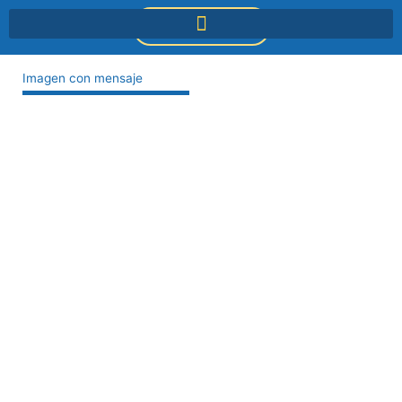
Ir
DONACIONES
al
contenido
Imagen con mensaje