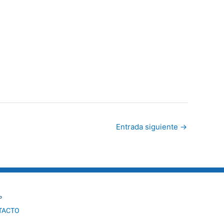
Entrada siguiente
→
º
TACTO