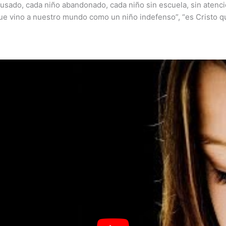
sado, cada niño abandonado, cada niño sin escuela, sin atencio
“que vino a nuestro mundo como un niño indefenso”, “es Cristo 