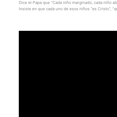
Dice el Papa que “Cada niño marginado, cada niño abu
Insiste en que cada uno de esos niños “es Cristo”, 