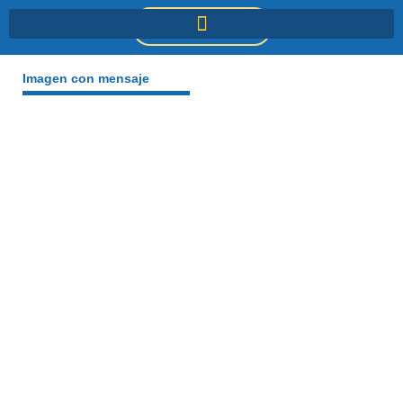
Ir
DONACIONES
al
contenido
Imagen con mensaje