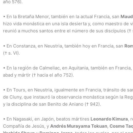
año 576).
•
En la Bretaña Menor, también en la actual Francia, san
Maud
hizo vida monástica en una isla desierta y, como maestro de vi
reunió a muchos santos entre el número de sus discípulos († s
•
En Constanza, en Neustria, también hoy en Francia, san
Rom
(† s. VI).
•
En la región de Calmeliac, en Aquitania, también en Francia
abad y mártir († hacia el año 752).
•
En Tours, en Neustria, igualmente en Francia, tránsito de s
de Cluny, que instauró la observancia monástica según la Reg
y la disciplina de san Benito de Aniano († 942).
•
En Nagasaki, en Japón, beatos mártires
Leonardo Kimura
, 
Compañía de Jesús, y
Andrés Murayama Tokuan
,
Cosme Ta