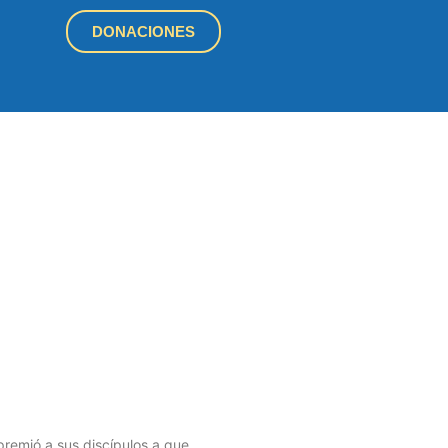
DONACIONES
remió a sus discípulos a que