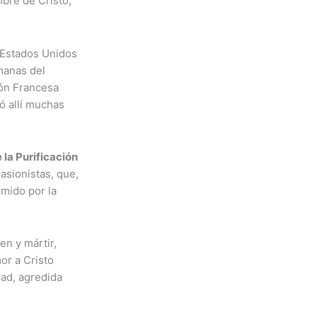
mbre de Cristo,
s Estados Unidos
rmanas del
ión Francesa
ó allí muchas
 la Purificación
asionistas, que,
umido por la
gen y mártir,
or a Cristo
dad, agredida