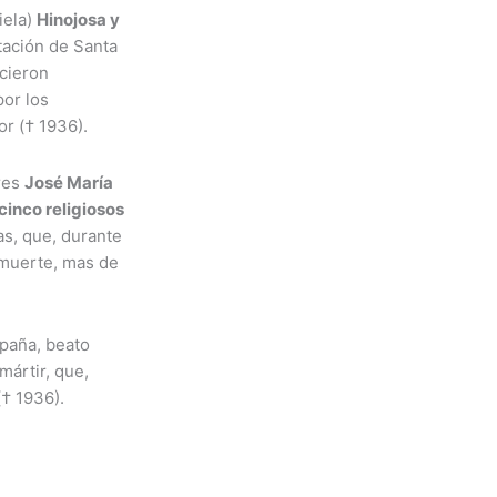
iela)
Hinojosa y
itación de Santa
cieron
por los
or († 1936).
res
José María
cinco religiosos
as, que, durante
a muerte, mas de
spaña, beato
mártir, que,
† 1936).