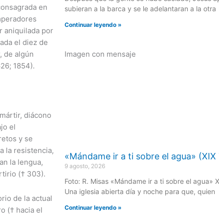
 consagrada en
subieran a la barca y se le adelantaran a la otra
emperadores
Continuar leyendo »
r aniquilada por
ada el diez de
Imagen con mensaje
, de algún
626; 1854).
 mártir, diácono
jo el
retos y se
a la resistencia,
«Mándame ir a ti sobre el agua» (XI
an la lengua,
9 agosto, 2026
tirio († 303).
Foto: R. Misas «Mándame ir a ti sobre el agua»
Una iglesia abierta día y noche para que, quien
rio de la actual
Continuar leyendo »
o († hacia el