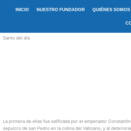
Ir
INICIO
NUESTRO FUNDADOR
QUIÉNES SOMOS
al
contenido
C
Santo del día
La primera de ellas fue edificada por el emperador Constantin
sepulcro de san Pedro en la colina del Vaticano, y al deteriora