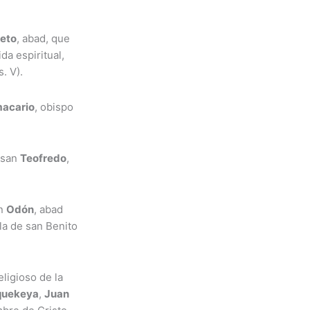
eto
, abad, que
da espiritual,
. V).
acario
, obispo
, san
Teofredo
,
an
Odón
, abad
la de san Benito
religioso de la
quekeya
,
Juan