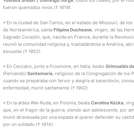
Yoshida Shoun
y
Domingo Jorge
, todos los cuales, por el no
fueron quemados vivos († 1619).
•
En la ciudad de San Carlos, en el estado de Missouri, de lo
de Norteamérica, santa
Filipina Duchesne
, virgen, de las He
Sagrado Corazón, que, nacida en Francia, durante la Revoluc
reunió la comunidad religiosa y, trasladándose a América, abri
escuelas († 1852).
•
En Ceccano, junto a Frosinone, en Italia, beato
Grimoaldo de
(Fernando)
Santamaría
, religioso de la Congregación de los P
cuando se preparaba con fervor y alegría al sacerdocio, cons
enfermedad, murió santamente († 1902).
•
En la aldea Wal-Ruda, en Polonia, beata
Carolina Kózka
, vir
que, en el fragor de la guerra, siendo aún adolescente, por am
murió atravesada por una espada al querer defender su casti
por un soldado († 1914).