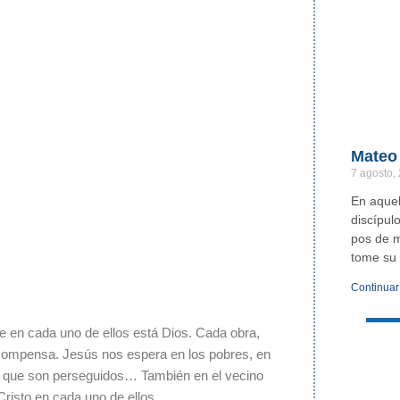
Mateo 
7 agosto,
En aquel
discípul
pos de m
tome su 
Continuar
 en cada uno de ellos está Dios. Cada obra,
ecompensa. Jesús nos espera en los pobres, en
los que son perseguidos… También en el vecino
Cristo en cada uno de ellos.