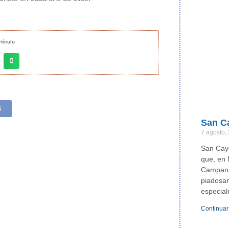
tículo
S
San C
7 agosto,
San Caye
que, en 
Campania
piadosam
especia
Continuar