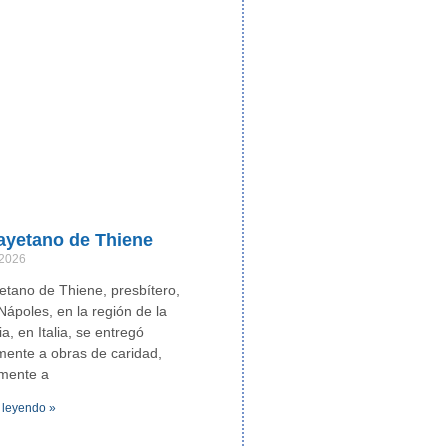
ayetano de Thiene
 2026
tano de Thiene, presbítero,
Nápoles, en la región de la
, en Italia, se entregó
ente a obras de caridad,
lmente a
 leyendo »