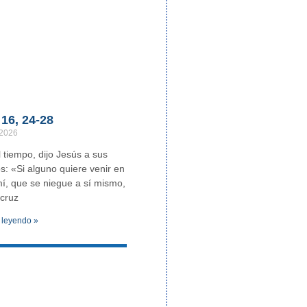
16, 24-28
 2026
 tiempo, dijo Jesús a sus
os: «Si alguno quiere venir en
í, que se niegue a sí mismo,
cruz
 leyendo »