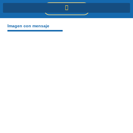
Ir
DONACIONES
al
contenido
Imagen con mensaje