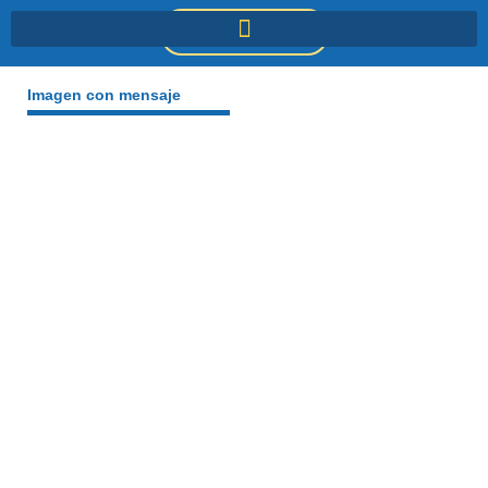
Ir
DONACIONES
al
contenido
Imagen con mensaje