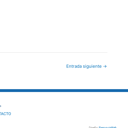
Entrada siguiente
→
º
TACTO
Diseño:
ParroquiaWeb